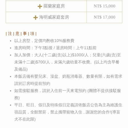
羅蘭家庭房
NT$ 15,000
海明威家庭套房
NT$ 17,000
| 注 | 意 | 事 | 項 |
以上房型，定價均酌收10%服務費
進房時間：下午3點後 / 退房時間：上午11點前
加人加價：大人(十二歲(含)以上)$1000/人；兒童(六歲(含)至
未滿十二歲)$700/人，未滿六歲幼童不收費。(以上均含早餐
及備品)
本飯店備有嬰兒床、澡盆、奶瓶消毒器、數量有限，如有需求
請於訂房時提前預約
如需接駁服務，請於入住前一天來電預約 (團體不提供接駁服
務)
平日、旺日、假日及特殊假日定義請依飯店公告為主為維護住
宿品質，全館禁菸，禁止攜帶寵物入住 , 謝謝您的合作!(導盲
犬不在此限)