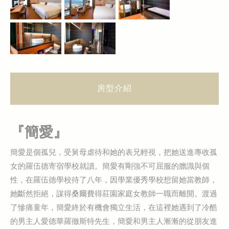
房型介紹
『簡愛』
簡愛是個孤兒，受舅母虐待和她的表兄輕視，把她送進專收孤
女的羅伍德寄宿學校就讀。簡愛有剛強不可屈服的膽識與個
性，在羅伍德學校待了八年，因學業優秀學校想留她當教師，
她斷然拒絕，謀得桑爾費得莊園家庭女教師一職而離開。渡過
了慘痛童年，簡愛終於有機會獨立生活，在這裡她遇到了冷酷
的男主人愛德華羅徹斯特先生，簡愛和男主人漸漸的從朋友進