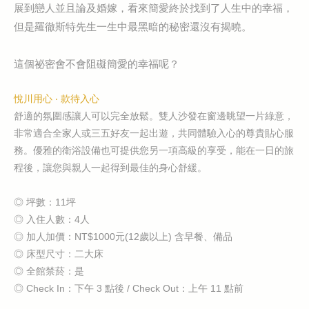
展到戀人並且論及婚嫁，看來簡愛終於找到了人生中的幸福，
但是羅徹斯特先生一生中最黑暗的秘密還沒有揭曉。
這個祕密會不會阻礙簡愛的幸福呢？
悅川用心 ‧ 款待入心
舒適的氛圍感讓人可以完全放鬆。雙人沙發在窗邊眺望一片綠意，
非常適合全家人或三五好友一起出遊，共同體驗入心的尊貴貼心服
務。優雅的衛浴設備也可提供您另一項高級的享受，能在一日的旅
程後，讓您與親人一起得到最佳的身心舒緩。
◎ 坪數：11坪
◎ 入住人數：4人
◎ 加人加價：NT$1000元(12歲以上) 含早餐、備品
◎ 床型尺寸：二大床
◎ 全館禁菸：是
◎ Check In：下午 3 點後 / Check Out：上午 11 點前