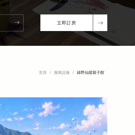
立即訂房
首頁
/
服務設施
/
綠野仙蹤親子館