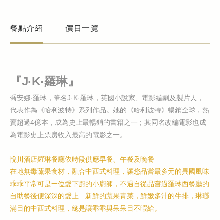
餐點介紹
價目一覽
『J·K·羅琳』
喬安娜·羅琳，筆名J·K·羅琳，英國小說家、電影編劇及製片人，
代表作為《哈利波特》系列作品。她的《哈利波特》暢銷全球，熱
賣超過4億本，成為史上最暢銷的書籍之一；其同名改編電影也成
為電影史上票房收入最高的電影之一。
悅川酒店羅琳餐廳依時段供應早餐、午餐及晚餐
在地無毒蔬果食材，融合中西式料理，讓您品嘗最多元的異國風味
乖乖平常可是一位愛下廚的小廚師，不過自從品嘗過羅琳西餐廳的
自助餐後便深深的愛上，新鮮的蔬果青菜，鮮嫩多汁的牛排，琳瑯
滿目的中西式料理，總是讓乖乖與呆呆目不暇給。