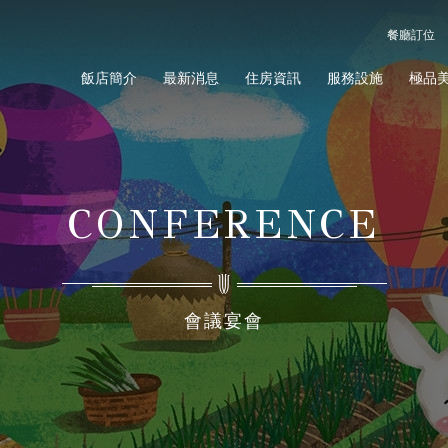
餐廳訂位
飯店簡介
最新消息
住房資訊
服務設施
極品
CONFERENCE
會議宴會