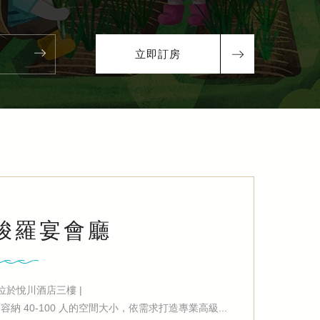
立即訂房
梭羅宴會廳
 位於悅川酒店三樓 |
容納 40-100 人的空間大小，依需求打造專業高級...