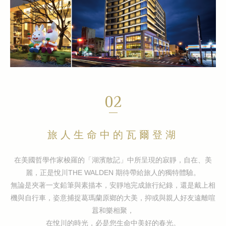
02
旅人生命中的瓦爾登湖
在美國哲學作家梭羅的「湖濱散記」中所呈現的寂靜，自在、美
麗，正是悅川THE WALDEN 期待帶給旅人的獨特體驗。
無論是夾著一支鉛筆與素描本，安靜地完成旅行紀錄，還是戴上相
機與自行車，姿意捕捉葛瑪蘭原鄉的大美，抑或與親人好友遠離喧
囂和樂相聚，
在悅川的時光，必是您生命中美好的春光。