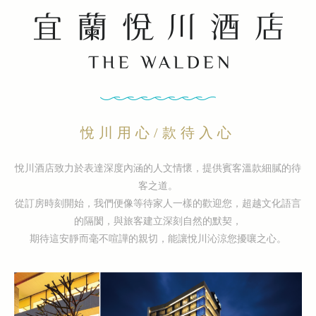
悅川用心/款待入心
悅川酒店致力於表達深度內涵的人文情懷，提供賓客溫款細膩的待
客之道。
從訂房時刻開始，我們便像等待家人一樣的歡迎您，超越文化語言
的隔閡，與旅客建立深刻自然的默契，
期待這安靜而毫不喧譁的親切，能讓悅川沁涼您擾嚷之心。