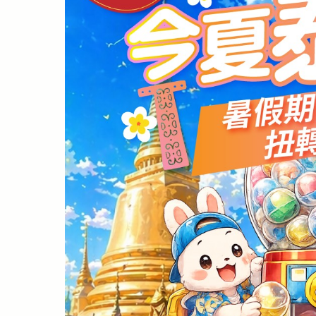
！ 被親子飯店耽誤的吃到飽餐廳 宜
效年出發吧！
15 / M
親子酒店推薦｜
14 / Sep / 2024